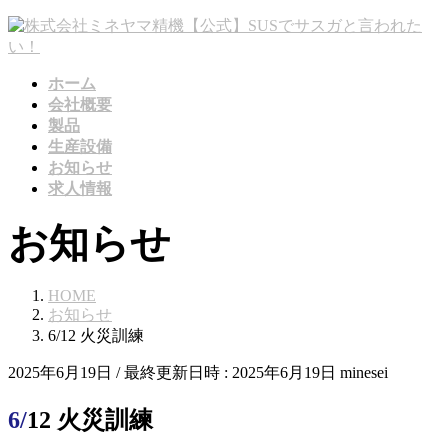
コ
ナ
ン
ビ
テ
ゲ
ホーム
ン
ー
会社概要
ツ
シ
製品
へ
ョ
生産設備
ス
ン
お知らせ
キ
に
求人情報
ッ
移
プ
動
お知らせ
HOME
お知らせ
6/12 火災訓練
2025年6月19日
/ 最終更新日時 :
2025年6月19日
minesei
6/12 火災訓練