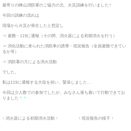
最寄りの峰山消防署のご協力の元、火災訓練を行いました
!!
今回の訓練の流れは
現場から火災が発生したと想定し
⇒
避難・119に通報（その間、消火器による初期消火を行う）
⇒ 消
化活動に来られた消防車の誘導・現況報告（全員避難できてい
るか等）
⇒
消防署の方による消火活動
でした。
私は119に通報する大役を担い、緊張しました…
今回は少人数での参加でしたが、みなさん落ち着いて行動できてお
りました
＾＾
↑ 消火器による初期消火活動 ↑ ↑ 現況報告の様子 ↑