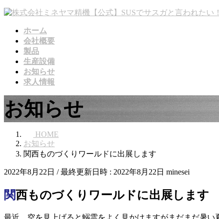
コ
ナ
ン
ビ
ホーム
テ
ゲ
会社概要
ン
ー
製品
ツ
シ
生産設備
へ
ョ
お知らせ
ス
ン
求人情報
キ
に
ッ
移
お知らせ
プ
動
HOME
お知らせ
関西ものづくりワールドに出展します
2022年8月22日
/ 最終更新日時 :
2022年8月22日
minesei
関西ものづくりワールドに出展します
最近、空を見上げると鰯雲をよく見かけますがまだまだ暑い