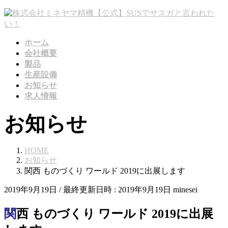
コ
ナ
ン
ビ
テ
ゲ
ホーム
ン
ー
会社概要
ツ
シ
製品
へ
ョ
生産設備
ス
ン
お知らせ
キ
に
求人情報
ッ
移
プ
動
お知らせ
HOME
お知らせ
関西 ものづくり ワールド 2019に出展します
2019年9月19日
/ 最終更新日時 :
2019年9月19日
minesei
関西 ものづくり ワールド 2019に出展